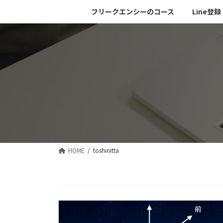
コ
ナ
フリークエンシーのコース
Line登録
ン
ビ
テ
ゲ
ン
ー
ツ
シ
へ
ョ
ス
ン
キ
に
ッ
移
プ
動
HOME
toshinitta